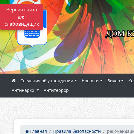
Версия сайта
для
слабовидящих
ДОМ К
Сведения об учреждении
Новости
Видео
Ко
Антинарко
Антитеррор
Главная
Правила безопасности
рекомендаци