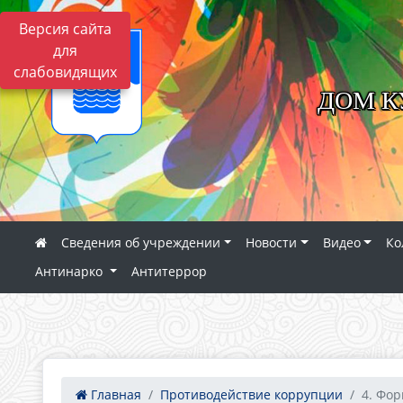
Версия сайта
для
слабовидящих
ДОМ К
Сведения об учреждении
Новости
Видео
Ко
Антинарко
Антитеррор
Главная
Противодействие коррупции
4. Фор